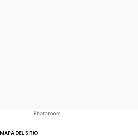
Necesitábamos visibilidad en medios
nacionales y ConectaPR lo logró. Su red de
contactos y su enfoque estratégico nos
consiguieron cobertura en 3 medios clave en
un mes. Ahora somos referencia en nuestro
sector gracias a ellos.
Ana Ruiz
MAPA DEL SITIO